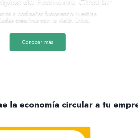
cipios de Economía Circular
tamos a codiseñar fusionando nuestras
dades creativas con tu visión única.
Conocer más
ae la economía circular a tu empr