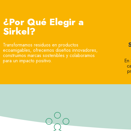
¿Por Qué Elegir a
Sirkel?
Transformamos residuos en productos
ecoamigables, ofrecemos diseños innovadores,
construimos marcas sostenibles y colaboramos
para un impacto positivo.
En 
c
p