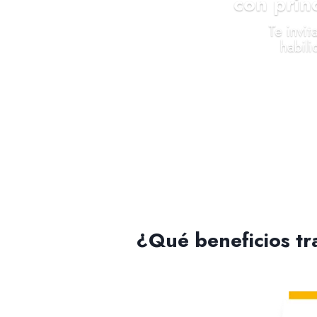
con prin
Te invi
habili
¿Qué beneficios tr