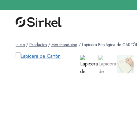
Saltar
al
contenido
Inicio
/
Productos
/
Merchandising
/
Lapicera Ecológica de CART