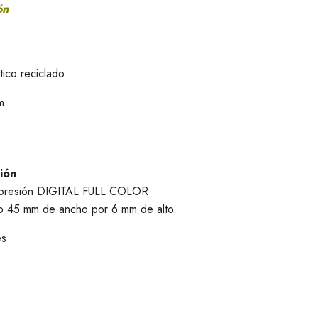
ón
tico reciclado
m
ión
:
impresión DIGITAL FULL COLOR
o 45 mm de ancho por 6 mm de alto.
es