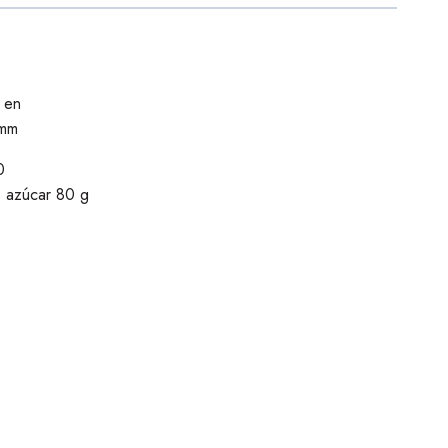
 en
 mm
0
e azúcar 80 g