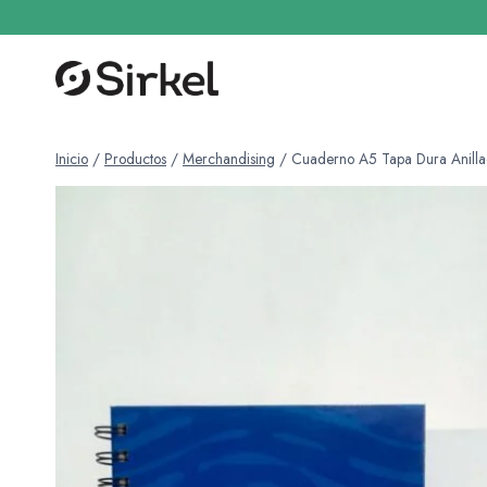
Saltar
al
contenido
Inicio
/
Productos
/
Merchandising
/
Cuaderno A5 Tapa Dura Anill